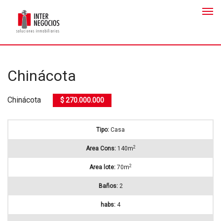
Chinácota
Chinácota
$ 270.000.000
Tipo:
Casa
2
Area Cons:
140m
2
Area lote:
70m
Baños:
2
habs:
4