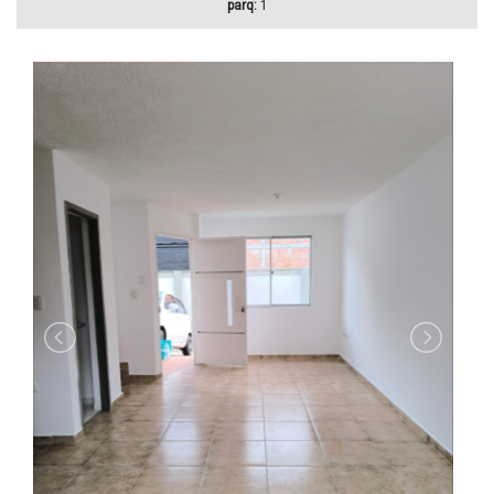
parq:
1