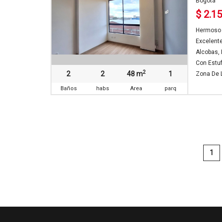
Bogotá
$ 2.1
Hermoso A
Excelente
Alcobas,
Con Estuf
2
2
2
48 m
1
Zona De L
Baños
habs
Area
parq
1