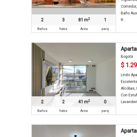
Comedor, 
Baño Auxi
2
2
3
81 m
1
R...
Baños
habs
Area
parq
Aparta
Bogotá
$ 1.2
Lindo Apa
Excelente
Alcobas, 
Con Estu
2
2
2
41 m
0
Lavanderí
Baños
habs
Area
parq
Apart