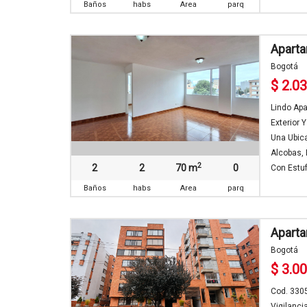
Baños
habs
Area
parq
Aparta
Bogotá
$ 2.0
Lindo Apa
Exterior 
Una Ubica
Alcobas,
2
2
2
70 m
0
Con Estuf.
Baños
habs
Area
parq
Aparta
Bogotá
$ 3.0
Cod. 3305
Vigilanci