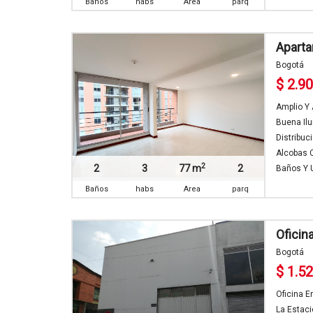
Baños
habs
Area
parq
Apart
Bogotá
$ 2.9
Amplio Y 
Buena Ilu
Distribuc
Alcobas C
2
2
3
77 m
2
Baños Y U
Baños
habs
Area
parq
Oficin
Bogotá
$ 1.5
Oficina E
La Estac