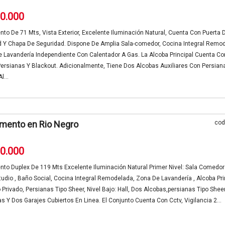
00.000
to De 71 Mts, Vista Exterior, Excelente Iluminación Natural, Cuenta Con Puerta 
d Y Chapa De Seguridad. Dispone De Amplia Sala-comedor, Cocina Integral Remo
 Lavandería Independiente Con Calentador A Gas. La Alcoba Principal Cuenta C
Persianas Y Blackout. Adicionalmente, Tiene Dos Alcobas Auxiliares Con Persian
l...
mento en Rio Negro
cod
00.000
to Duplex De 119 Mts Excelente Iluminación Natural Primer Nivel: Sala Comedo
estudio , Baño Social, Cocina Integral Remodelada, Zona De Lavandería , Alcoba Pri
Privado, Persianas Tipo Sheer, Nivel Bajo: Hall, Dos Alcobas,persianas Tipo Shee
s Y Dos Garajes Cubiertos En Linea. El Conjunto Cuenta Con Cctv, Vigilancia 2...