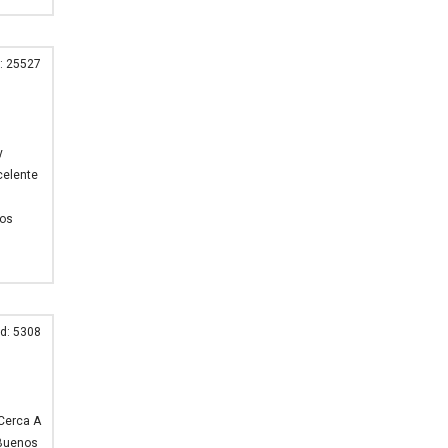
: 25527
y
celente
Dos
d: 5308
 Cerca A
 Buenos