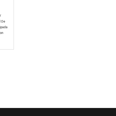
Y
l De
ipada
Con