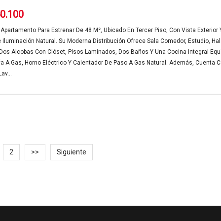
50.100
partamento Para Estrenar De 48 M², Ubicado En Tercer Piso, Con Vista Exterior 
 Iluminación Natural. Su Moderna Distribución Ofrece Sala Comedor, Estudio, Hal
 Dos Alcobas Con Clóset, Pisos Laminados, Dos Baños Y Una Cocina Integral Equ
a A Gas, Horno Eléctrico Y Calentador De Paso A Gas Natural. Además, Cuenta 
av...
2
>>
Siguiente