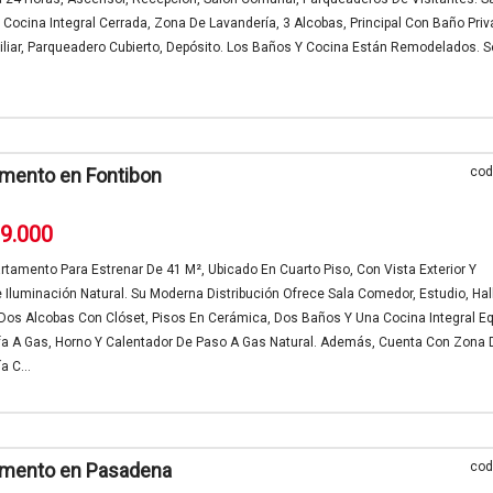
Cocina Integral Cerrada, Zona De Lavandería, 3 Alcobas, Principal Con Baño Priv
liar, Parqueadero Cubierto, Depósito. Los Baños Y Cocina Están Remodelados. S
mento en Fontibon
cod
99.000
rtamento Para Estrenar De 41 M², Ubicado En Cuarto Piso, Con Vista Exterior Y
 Iluminación Natural. Su Moderna Distribución Ofrece Sala Comedor, Estudio, Hal
Dos Alcobas Con Clóset, Pisos En Cerámica, Dos Baños Y Una Cocina Integral E
fa A Gas, Horno Y Calentador De Paso A Gas Natural. Además, Cuenta Con Zona 
a C...
amento en Pasadena
cod