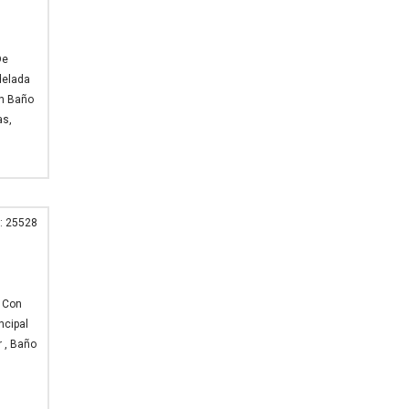
De
delada
on Baño
as,
: 25528
r Con
ncipal
r , Baño