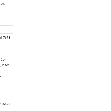
 Con
d: 7678
s Con
, Pisos
A
: 25526