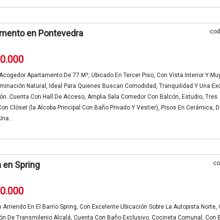
amento en Pontevedra
cod
00.000
Acogedor Apartamento De 77 M², Ubicado En Tercer Piso, Con Vista Interior Y Mu
minación Natural, Ideal Para Quienes Buscan Comodidad, Tranquilidad Y Una Ex
ión. Cuenta Con Hall De Acceso, Amplia Sala Comedor Con Balcón, Estudio, Tres
on Clóset (la Alcoba Principal Con Baño Privado Y Vestier), Pisos En Cerámica, 
na...
a en Spring
co
20.000
n Arriendo En El Barrio Spring, Con Excelente Ubicación Sobre La Autopista Norte,
ión De Transmilenio Alcalá, Cuenta Con Baño Exclusivo, Cocineta Comunal, Con