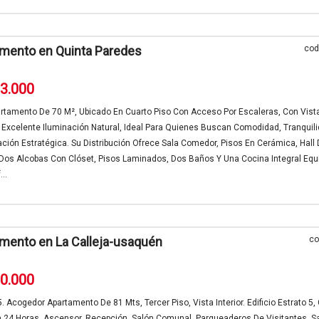
mento en Quinta Paredes
cod
33.000
rtamento De 70 M², Ubicado En Cuarto Piso Con Acceso Por Escaleras, Con Vist
Y Excelente Iluminación Natural, Ideal Para Quienes Buscan Comodidad, Tranquil
ción Estratégica. Su Distribución Ofrece Sala Comedor, Pisos En Cerámica, Hall
 Dos Alcobas Con Clóset, Pisos Laminados, Dos Baños Y Una Cocina Integral Equ
..
mento en La Calleja-usaquén
co
00.000
. Acogedor Apartamento De 81 Mts, Tercer Piso, Vista Interior. Edificio Estrato 5,
a 24 Horas, Ascensor, Recepción, Salón Comunal, Parqueaderos De Visitantes. S