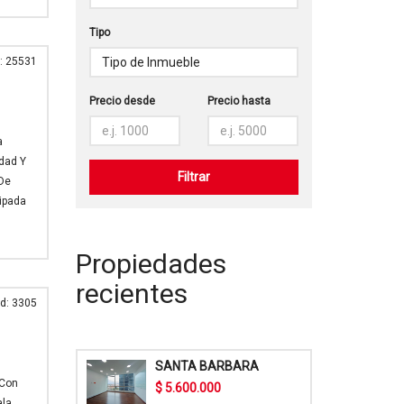
Tipo
: 25531
Precio desde
Precio hasta
a
idad Y
 De
ipada
Propiedades
recientes
d: 3305
SANTA BARBARA
 Con
$ 5.600.000
ala