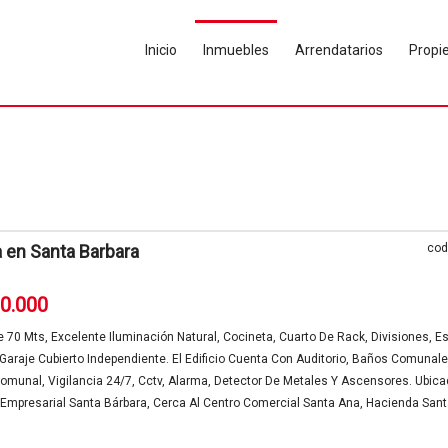
Inicio
Inmuebles
Arrendatarios
Propie
1
a en Santa Barbara
cod
00.000
e 70 Mts, Excelente Iluminación Natural, Cocineta, Cuarto De Rack, Divisiones, E
 Garaje Cubierto Independiente. El Edificio Cuenta Con Auditorio, Baños Comunale
omunal, Vigilancia 24/7, Cctv, Alarma, Detector De Metales Y Ascensores. Ubic
 Empresarial Santa Bárbara, Cerca Al Centro Comercial Santa Ana, Hacienda San