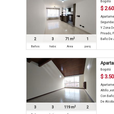
Bogotá
$ 2.6
Apartamen
Segurida
Y Zona De
Privado, 
2
2
3
71 m
1
Baño De A
Baños
habs
Area
parq
Aparta
Bogotá
$ 3.5
Apartamen
Altillo ,
Con Baño 
De Alcoba
2
3
3
119 m
2