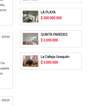
ado,
ector
LA PLAYA
$ 200.000.000
QUINTA PAREDES
: 25530
$ 2.033.000
La Calleja-Usaquén
$ 3.000.000
l De
quipada
De
: 25529