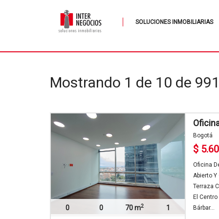
SOLUCIONES INMOBILIARIAS
Mostrando 1 de 10 de 99
Oficin
Bogotá
$ 5.6
Oficina D
Abierto Y
Terraza C
El Centro
2
0
0
70 m
1
Bárbar...