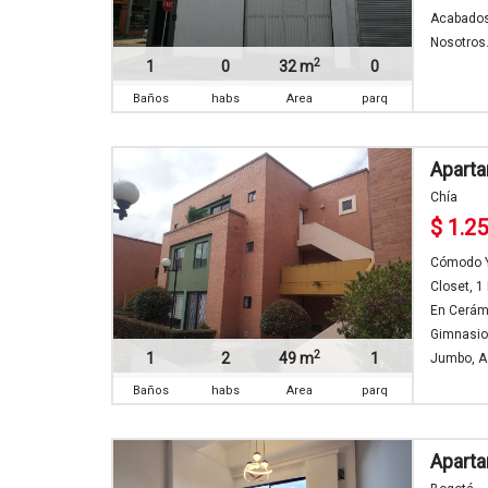
Acabados
Nosotros.
2
1
0
32 m
0
Baños
habs
Area
parq
Aparta
Chía
$ 1.2
Cómodo Y
Closet, 1
En Cerámi
Gimnasio
2
1
2
49 m
1
Jumbo, A 
Baños
habs
Area
parq
Apart