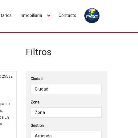
tarios
Inmobiliaria
Contacto
Filtros
: 25532
Ciudad
Zona
spacio
s,
ada En
ta
Gestion