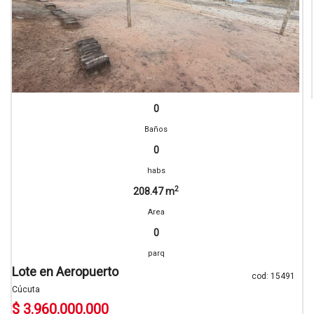
0
Baños
0
habs
2
208.47 m
Area
0
parq
Lote en Aeropuerto
cod: 15491
Cúcuta
$ 3.960.000.000