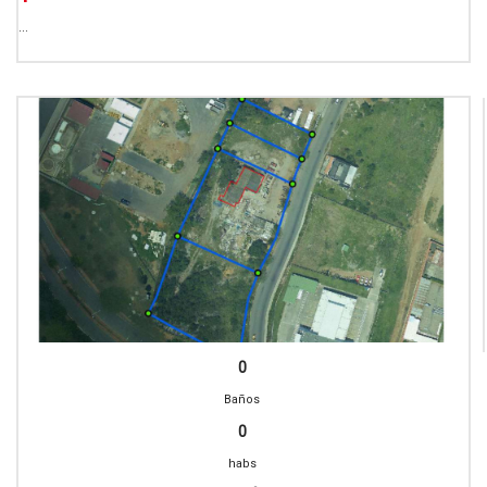
...
0
Baños
0
habs