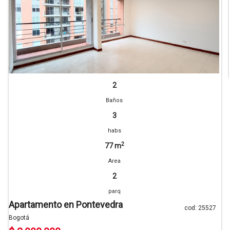
2
Baños
3
habs
2
77 m
Area
2
parq
Apartamento en Pontevedra
cod: 25527
Bogotá