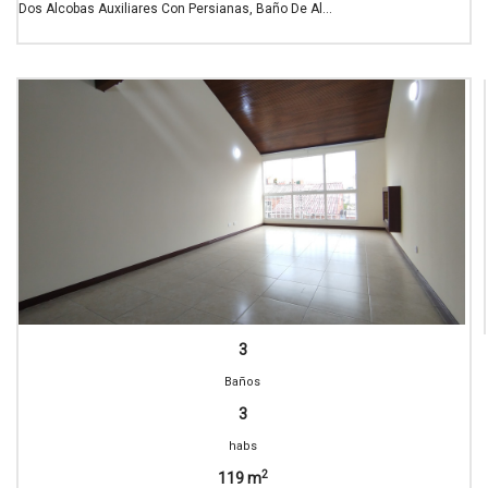
Dos Alcobas Auxiliares Con Persianas, Baño De Al...
3
Baños
3
habs
2
119 m