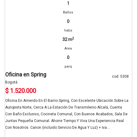
1
Baños
0
habs
2
32 m
Area
0
parq
Oficina en Spring
cod: 5308
Bogotá
$ 1.520.000
Oficina En Arriendo En El Barrio Spring, Con Excelente Ubicación Sobre La
Autopista Norte, Cerca A La Estación De Transmilenio Alcalá, Cuenta
Con Baño Exclusivo, Cocineta Comunal, Con Buenos Acabados, Sala De
Juntas Pequeña Comunal. Ahorre Tiempo Y Viva Una Experiencia Real
Con Nosotros. Canon (incluido Servicio De Agua Y Luz) + Iva....