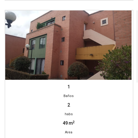
1
Baños
2
habs
2
49 m
Area