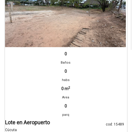
0
Baños
0
habs
2
0 m
Area
0
parq
Lote en Aeropuerto
cod: 15489
Cúcuta