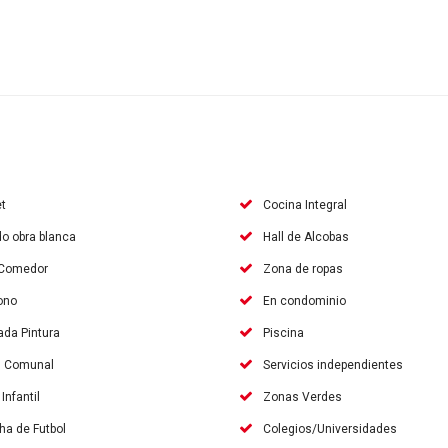
t
Cocina Integral
o obra blanca
Hall de Alcobas
-Comedor
Zona de ropas
ono
En condominio
da Pintura
Piscina
n Comunal
Servicios independientes
Infantil
Zonas Verdes
a de Futbol
Colegios/Universidades