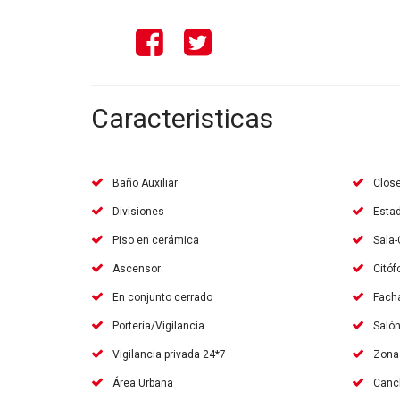
Caracteristicas
Baño Auxiliar
Close
Divisiones
Estad
Piso en cerámica
Sala
Ascensor
Citóf
En conjunto cerrado
Facha
Portería/Vigilancia
Saló
Vigilancia privada 24*7
Zona 
Área Urbana
Canch