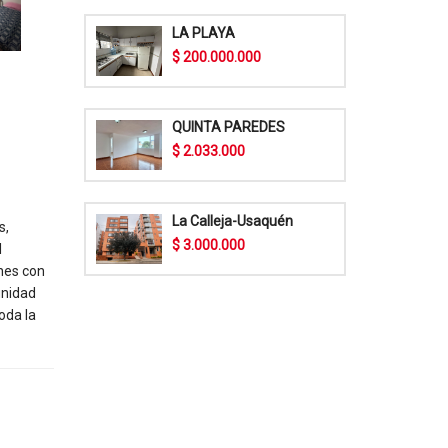
LA PLAYA
$ 200.000.000
QUINTA PAREDES
$ 2.033.000
La Calleja-Usaquén
s,
$ 3.000.000
l
ones con
unidad
oda la