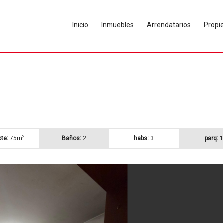
Inicio
Inmuebles
Arrendatarios
Propie
2
ote:
75m
Baños:
2
habs:
3
parq:
1