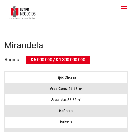
Mirandela
Bogotá
$ 5.000.000 / $ 1.300.000.000
Tipo:
Oficina
2
Area Cons:
56.68m
2
Area lote:
56.68m
Baños:
0
habs:
0