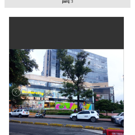
parq:
3