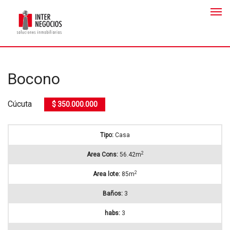
Bocono
Cúcuta
$ 350.000.000
Tipo:
Casa
2
Area Cons:
56.42m
2
Area lote:
85m
Baños:
3
habs:
3